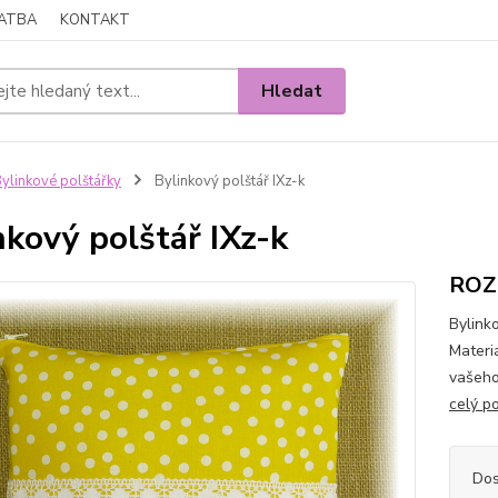
LATBA
KONTAKT
Hledat
ylinkové polštářky
Bylinkový polštář IXz-k
nkový polštář IXz-k
ROZM
Bylink
Materi
vašeho
celý p
Dos