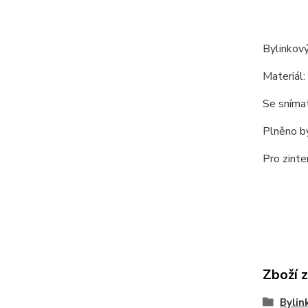
Bylinkový
Materiál:
Se sníma
Plněno b
Pro zinte
Zboží 
Bylin