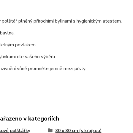
 polštář plněný přírodními bylinami s hygienickým atestem.
 bavlna.
telným povlakem.
ylinkami dle vašeho výběru.
nzivnění vůně promněte jemně mezi prsty.
zařazeno v kategoriích
kové polštářky
30 x 30 cm (s krajkou)