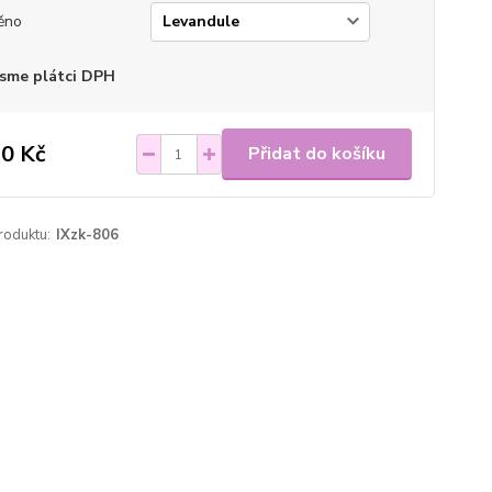
ěno
sme plátci DPH
0 Kč
Přidat do košíku
roduktu:
IXzk-806