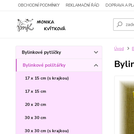
OBCHODNÍ PODMÍNKY
REKLAMAČNÍ ŘÁD
DOPRAVA A P
Úvod
B
Bylinkové pytlíčky
Byli
Bylinkové polštářky
17 x 15 cm (s krajkou)
17 x 15 cm
20 x 20 cm
30 x 30 cm
30 x 30 cm (s krajkou)