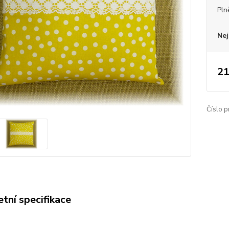
Pln
Nej
21
Číslo p
tní specifikace