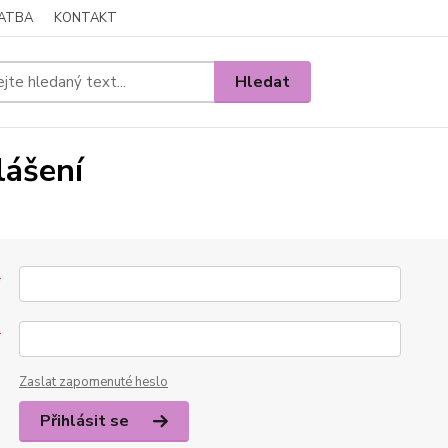
LATBA
KONTAKT
Hledat
lášení
*
*
Zaslat zapomenuté heslo
Přihlásit se