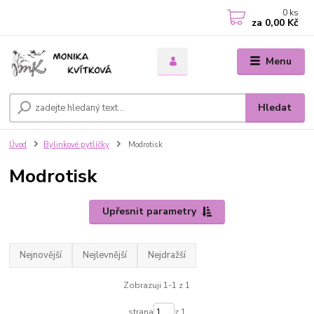
0
ks
za
0,00 Kč
Menu
Hledat
Úvod
Bylinkové pytlíčky
Modrotisk
Modrotisk
Upřesnit parametry
Nejnovější
Nejlevnější
Nejdražší
Zobrazuji 1-1 z 1
strana
z 1