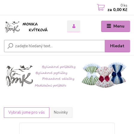
0
ks
za
0,00 Kč
Menu
Hledat
Vybrali jsme pro vás
Novinky