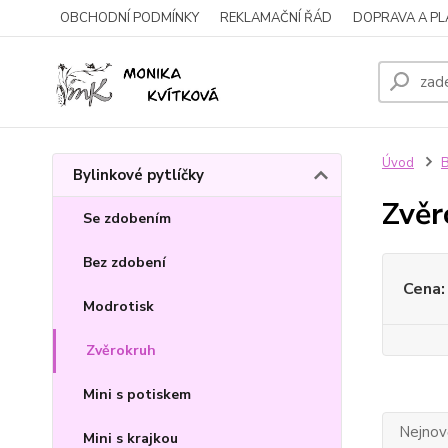
OBCHODNÍ PODMÍNKY
REKLAMAČNÍ ŘÁD
DOPRAVA A P
Úvod
B
Bylinkové pytlíčky
Zvěr
Se zdobením
Bez zdobení
Cena:
Modrotisk
Zvěrokruh
Mini s potiskem
Nejnově
Mini s krajkou