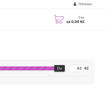
Přihlášení
0
ks
za
0,00 Kč
Do
Kč