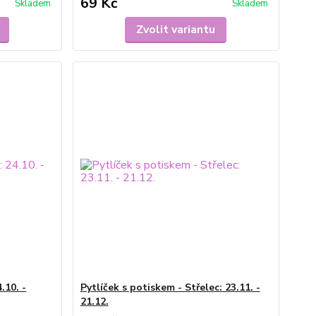
69 Kč
Skladem
Skladem
Zvolit variantu
.10. -
Pytlíček s potiskem - Střelec: 23.11. -
21.12.