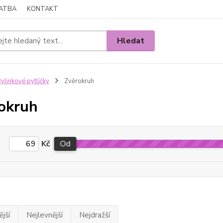
LATBA
KONTAKT
Hledat
ylinkové pytlíčky
Zvěrokruh
okruh
Kč
Od
jší
Nejlevnější
Nejdražší