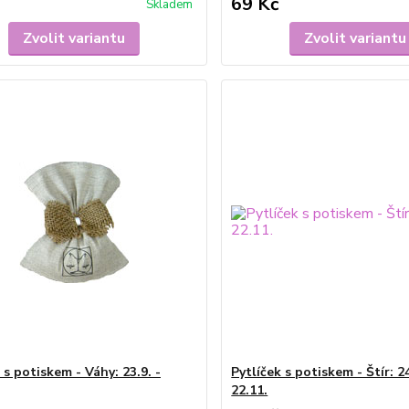
69 Kč
Skladem
Zvolit variantu
Zvolit variantu
 s potiskem - Váhy: 23.9. -
Pytlíček s potiskem - Štír: 24
22.11.