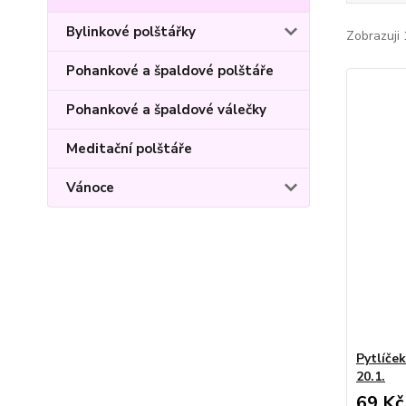
Bylinkové polštářky
Zobrazuji 
Pohankové a špaldové polštáře
Pohankové a špaldové válečky
Meditační polštáře
Vánoce
Pytlíček
20.1.
69 Kč