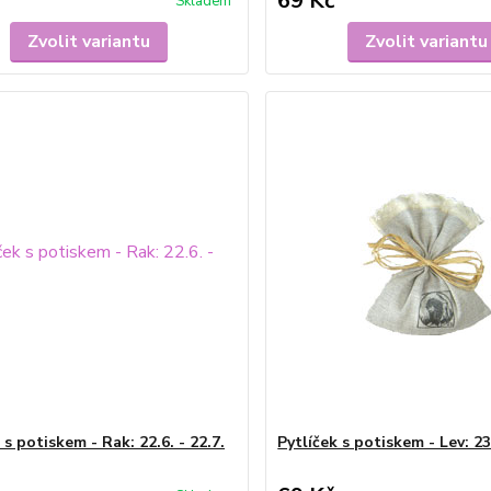
69 Kč
Skladem
Zvolit variantu
Zvolit variantu
 s potiskem - Rak: 22.6. - 22.7.
Pytlíček s potiskem - Lev: 23.