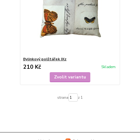
Bylinkový polštářek IXz
210 Kč
Skladem
Zvolit variantu
strana
z 1