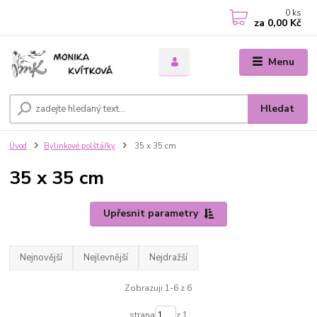
0
ks
za
0,00 Kč
Menu
Hledat
Úvod
Bylinkové polštářky
35 x 35 cm
35 x 35 cm
Upřesnit parametry
Nejnovější
Nejlevnější
Nejdražší
Zobrazuji 1-6 z 6
strana
z 1