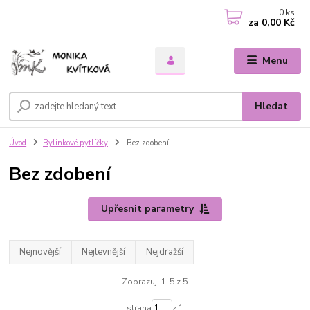
0
ks
za
0,00 Kč
Menu
Hledat
Úvod
Bylinkové pytlíčky
Bez zdobení
Bez zdobení
Upřesnit parametry
Nejnovější
Nejlevnější
Nejdražší
Zobrazuji 1-5 z 5
strana
z 1