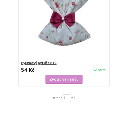
Bylinkový pytlíček 1L
54 Kč
Skladem
Zvolit variantu
strana
z 1