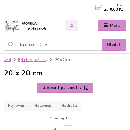
0
ks
za
0,00 Kč
Menu
Hledat
Úvod
Bylinkové polštářky
20 x 20 cm
20 x 20 cm
Upřesnit parametry
Nejnovější
Nejlevnější
Nejdražší
Zobrazuji 1-31 z 31
strana
z 1