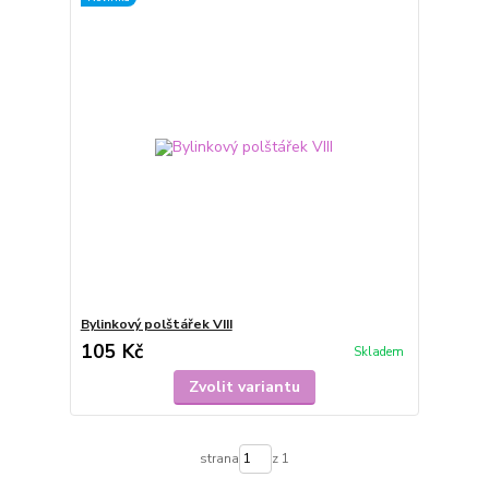
Bylinkový polštářek VIII
105 Kč
Skladem
Zvolit variantu
strana
z 1