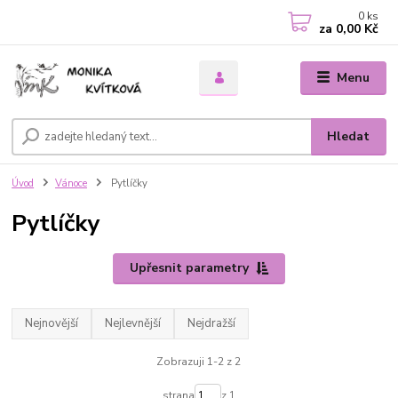
0
ks
za
0,00 Kč
Menu
Hledat
Úvod
Vánoce
Pytlíčky
Pytlíčky
Upřesnit parametry
Nejnovější
Nejlevnější
Nejdražší
Zobrazuji 1-2 z 2
strana
z 1