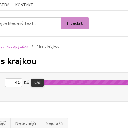
LATBA
KONTAKT
Hledat
ylinkové pytlíčky
Mini s krajkou
 s krajkou
Kč
Od
jší
Nejlevnější
Nejdražší