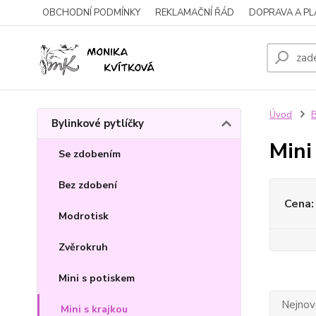
OBCHODNÍ PODMÍNKY
REKLAMAČNÍ ŘÁD
DOPRAVA A P
Úvod
B
Bylinkové pytlíčky
Mini
Se zdobením
Bez zdobení
Cena:
Modrotisk
Zvěrokruh
Mini s potiskem
Nejnově
Mini s krajkou