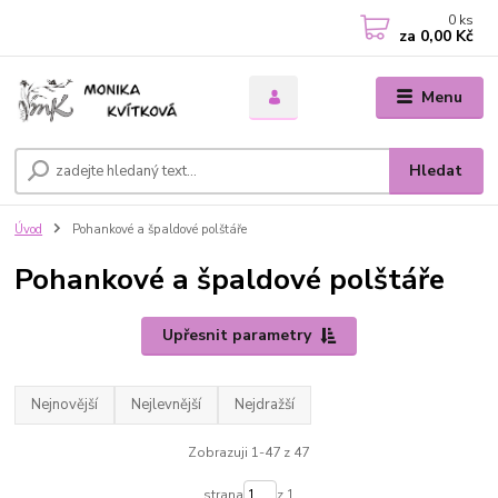
0
ks
za
0,00 Kč
Menu
Hledat
Úvod
Pohankové a špaldové polštáře
Pohankové a špaldové polštáře
Upřesnit parametry
Nejnovější
Nejlevnější
Nejdražší
Zobrazuji 1-47 z 47
strana
z 1