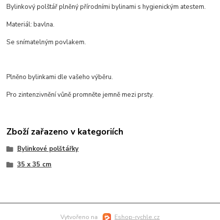
Bylinkový polštář plněný přírodními bylinami s hygienickým atestem.
Materiál: bavlna.
Se snímatelným povlakem.
Plněno bylinkami dle vašeho výběru.
Pro zintenzivnění vůně promněte jemně mezi prsty.
Zboží zařazeno v kategoriích
Bylinkové polštářky
35 x 35 cm
Vytvořeno na
Eshop-rychle.cz