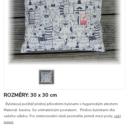
ROZMĚRY: 30 x 30 cm
Bylinkový polštář plněný přírodními bylinami s hygienickým atestem.
Materiál: bavlna. Se snímatelným povlakem. Plněno bylinkami dle
vašeho výběru. Pro zintenzivnění vůně promněte jemně mezi prsty.
celý
popis