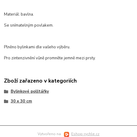
Materiál: bavlna.
Se snímatelným povlakem.
Plněno bylinkami dle vašeho výběru.
Pro zintenzivnění vůně promněte jemně mezi prsty.
Zboží zařazeno v kategoriích
Bylinkové polštářky
30 x 30 cm
Vytvořeno na
Eshop-rychle.cz