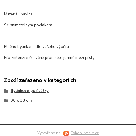
Materiál: bavlna.
Se snímatelným povlakem.
Plněno bylinkami dle vašeho výběru.
Pro zintenzivnění vůně promněte jemně mezi prsty.
Zboží zařazeno v kategoriích
Bylinkové polštářky
30 x 30 cm
Vytvořeno na
Eshop-rychle.cz