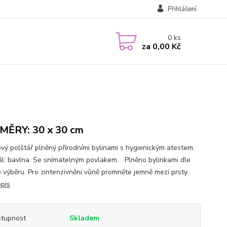
Přihlášení
0
ks
za
0,00 Kč
ĚRY: 30 x 30 cm
ový polštář plněný přírodními bylinami s hygienickým atestem.
ál: bavlna. Se snímatelným povlakem. Plněno bylinkami dle
 výběru. Pro zintenzivnění vůně promněte jemně mezi prsty.
opis
tupnost
Skladem