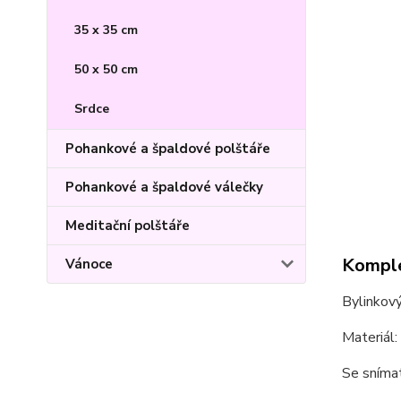
35 x 35 cm
50 x 50 cm
Srdce
Pohankové a špaldové polštáře
Pohankové a špaldové válečky
Meditační polštáře
Komple
Vánoce
Bylinkový
Materiál:
Se sníma