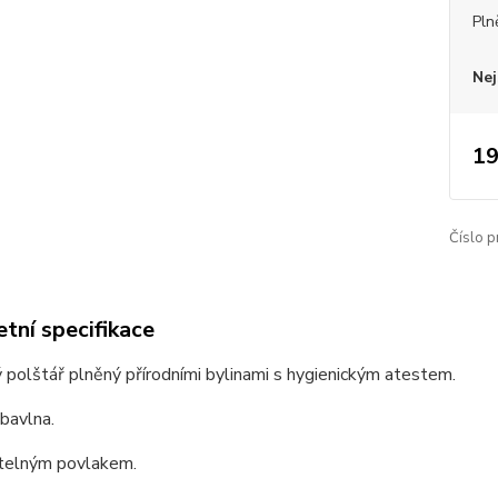
Pln
Nej
19
Číslo p
tní specifikace
 polštář plněný přírodními bylinami s hygienickým atestem.
 bavlna.
telným povlakem.