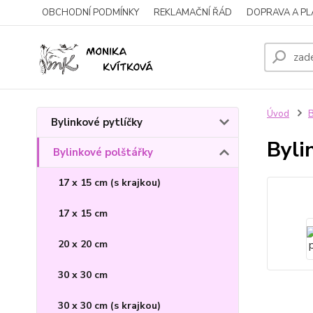
OBCHODNÍ PODMÍNKY
REKLAMAČNÍ ŘÁD
DOPRAVA A P
Úvod
B
Bylinkové pytlíčky
Byli
Bylinkové polštářky
17 x 15 cm (s krajkou)
17 x 15 cm
20 x 20 cm
30 x 30 cm
30 x 30 cm (s krajkou)