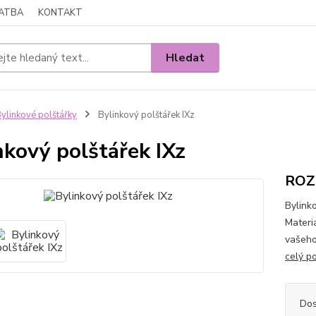
LATBA
KONTAKT
Hledat
ylinkové polštářky
Bylinkový polštářek IXz
nkový polštářek IXz
ROZM
Bylink
Materi
vašeho
celý p
Dos