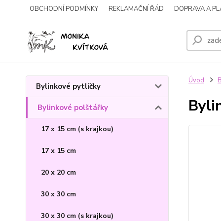
OBCHODNÍ PODMÍNKY
REKLAMAČNÍ ŘÁD
DOPRAVA A P
Úvod
B
Bylinkové pytlíčky
Byli
Bylinkové polštářky
17 x 15 cm (s krajkou)
17 x 15 cm
20 x 20 cm
30 x 30 cm
30 x 30 cm (s krajkou)