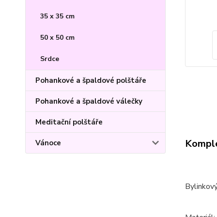
35 x 35 cm
50 x 50 cm
Srdce
Pohankové a špaldové polštáře
Pohankové a špaldové válečky
Meditační polštáře
Komple
Vánoce
Bylinkový