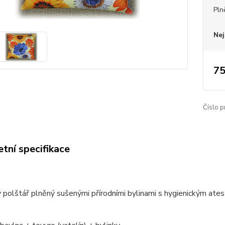
Pln
Nej
75
Číslo p
tní specifikace
 polštář plněný sušenými přírodními bylinami s hygienickým ate