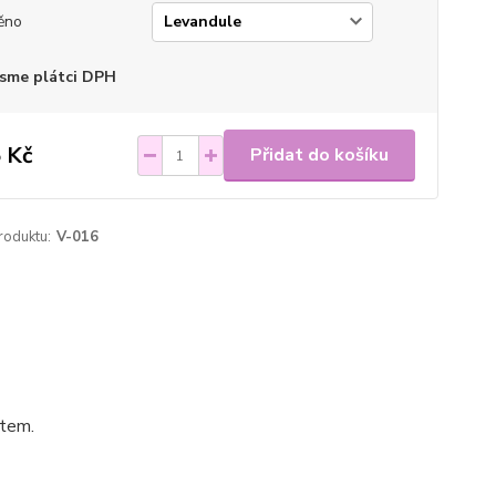
ěno
sme plátci DPH
 Kč
Přidat do košíku
roduktu:
V-016
stem.