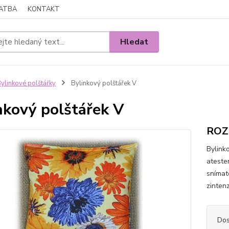
LATBA
KONTAKT
Hledat
ylinkové polštářky
Bylinkový polštářek V
nkový polštářek V
ROZM
Bylink
ateste
snímat
zinten
Dos