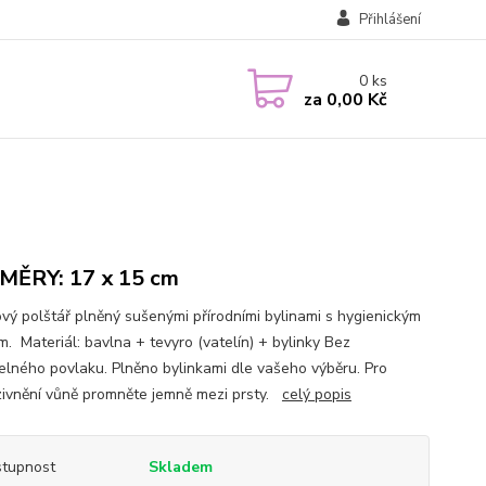
Přihlášení
0
ks
za
0,00 Kč
ĚRY: 17 x 15 cm
ový polštář plněný sušenými přírodními bylinami s hygienickým
m. Materiál: bavlna + tevyro (vatelín) + bylinky Bez
elného povlaku. Plněno bylinkami dle vašeho výběru. Pro
zivnění vůně promněte jemně mezi prsty.
celý popis
tupnost
Skladem