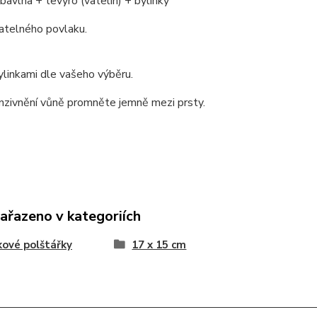
 bavlna + tevyro (vatelín) + bylinky
atelného povlaku.
linkami dle vašeho výběru.
nzivnění vůně promněte jemně mezi prsty.
zařazeno v kategoriích
kové polštářky
17 x 15 cm