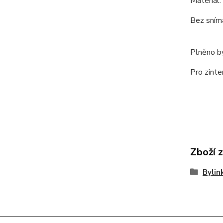
Materiál:
Bez sním
Plněno by
Pro zinte
Zboží 
Bylin