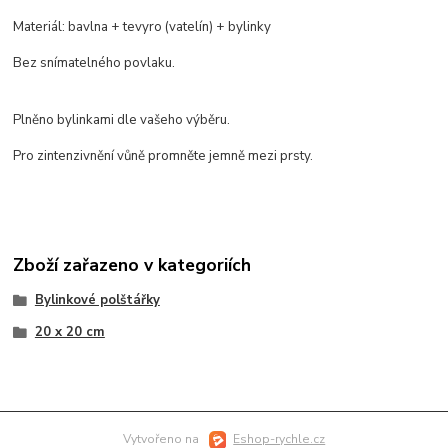
Materiál: bavlna + tevyro (vatelín) + bylinky
Bez snímatelného povlaku.
Plněno bylinkami dle vašeho výběru.
Pro zintenzivnění vůně promněte jemně mezi prsty.
Zboží zařazeno v kategoriích
Bylinkové polštářky
20 x 20 cm
Vytvořeno na
Eshop-rychle.cz