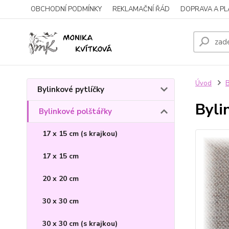
OBCHODNÍ PODMÍNKY
REKLAMAČNÍ ŘÁD
DOPRAVA A P
Úvod
B
Bylinkové pytlíčky
Byli
Bylinkové polštářky
17 x 15 cm (s krajkou)
17 x 15 cm
20 x 20 cm
30 x 30 cm
30 x 30 cm (s krajkou)