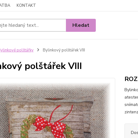
LATBA
KONTAKT
Hledat
ylinkové polštářky
Bylinkový polštářek VIII
nkový polštářek VIII
ROZM
Bylink
ateste
snímat
zinten
Dos