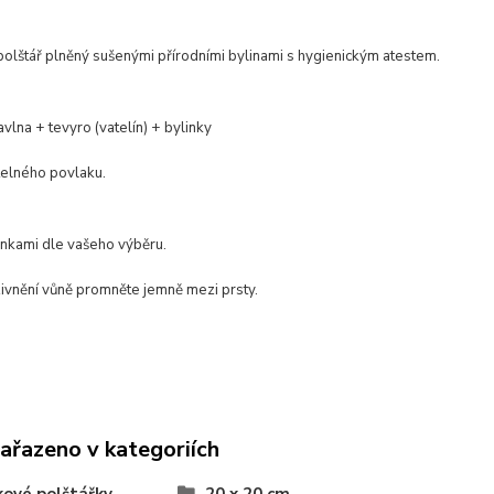
polštář plněný sušenými přírodními bylinami s hygienickým atestem.
avlna + tevyro (vatelín) + bylinky
elného povlaku.
inkami dle vašeho výběru.
zivnění vůně promněte jemně mezi prsty.
zařazeno v kategoriích