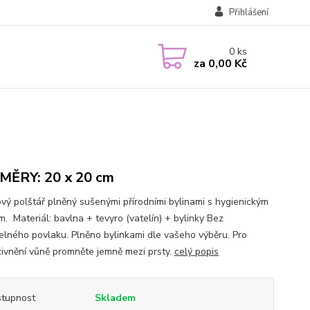
Přihlášení
0
ks
za
0,00 Kč
ĚRY: 20 x 20 cm
ový polštář plněný sušenými přírodními bylinami s hygienickým
m. Materiál: bavlna + tevyro (vatelín) + bylinky Bez
elného povlaku. Plněno bylinkami dle vašeho výběru. Pro
zivnění vůně promněte jemně mezi prsty.
celý popis
tupnost
Skladem