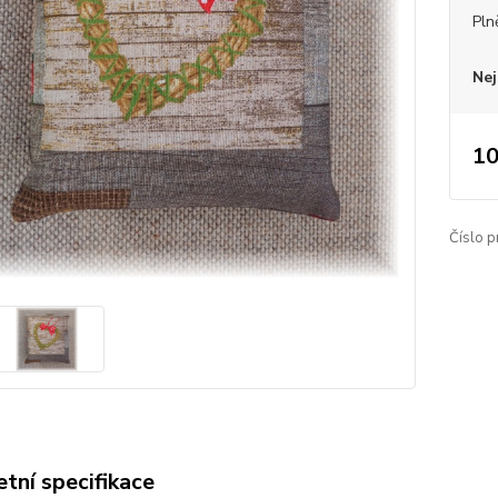
Pln
Nej
10
Číslo p
tní specifikace