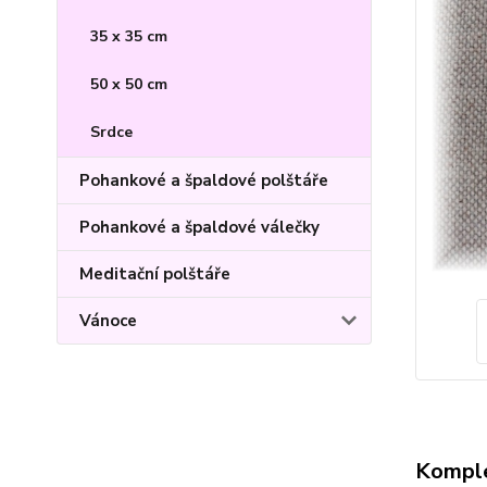
35 x 35 cm
50 x 50 cm
Srdce
Pohankové a špaldové polštáře
Pohankové a špaldové válečky
Meditační polštáře
Vánoce
Komple