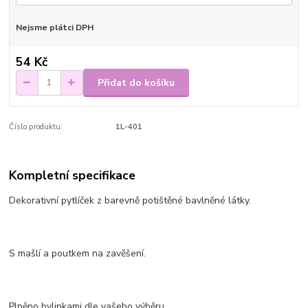
Nejsme plátci DPH
54 Kč
Přidat do košíku
Číslo produktu:
1L-401
Kompletní specifikace
Dekorativní pytlíček z barevně potištěné bavlněné látky.
S mašlí a poutkem na zavěšení.
Plněno bylinkami dle vašeho výběru.