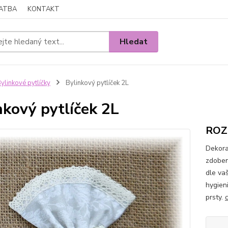
LATBA
KONTAKT
Hledat
ylinkové pytlíčky
Bylinkový pytlíček 2L
nkový pytlíček 2L
ROZM
Dekora
zdoben
dle va
hygien
prsty.