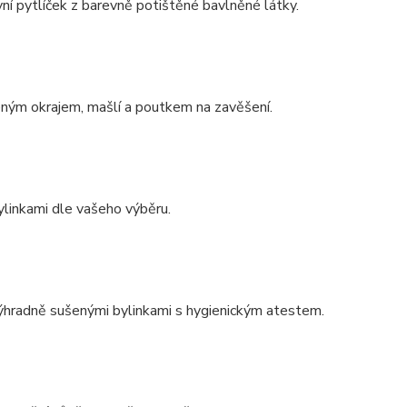
ní pytlíček z barevně potištěné bavlněné látky.
ným okrajem, mašlí a poutkem na zavěšení.
linkami dle vašeho výběru.
ýhradně sušenými bylinkami s hygienickým atestem.