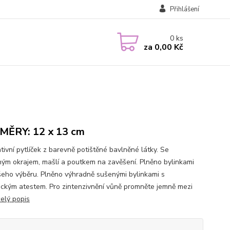
Přihlášení
0
ks
za
0,00 Kč
ĚRY: 12 x 13 cm
tivní pytlíček z barevně potištěné bavlněné látky. Se
ým okrajem, mašlí a poutkem na zavěšení. Plněno bylinkami
šeho výběru. Plněno výhradně sušenými bylinkami s
ickým atestem. Pro zintenzivnění vůně promněte jemně mezi
celý popis