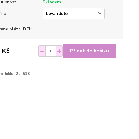
tupnost
Skladem
ěno
sme plátci DPH
 Kč
Přidat do košíku
roduktu:
2L-513