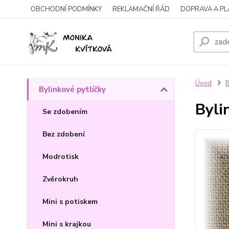
OBCHODNÍ PODMÍNKY
REKLAMAČNÍ ŘÁD
DOPRAVA A P
Úvod
B
Bylinkové pytlíčky
Byli
Se zdobením
Bez zdobení
Modrotisk
Zvěrokruh
Mini s potiskem
Mini s krajkou