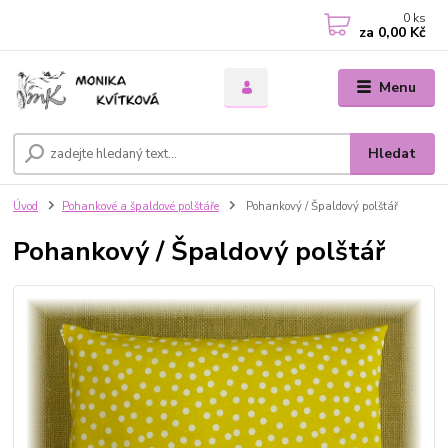
0
ks
za
0,00 Kč
Menu
Hledat
Úvod
Pohankové a špaldové polštáře
Pohankový / Špaldový polštář
Pohankový / Špaldový polštář