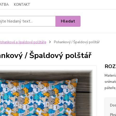
LATBA
KONTAKT
Hledat
ohankové a špaldové polštáře
Pohankový / Špaldový polštář
nkový / Špaldový polštář
ROZM
Materi
snímat
páteře
Dos
Pln