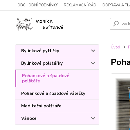
OBCHODNÍ PODMÍNKY
REKLAMAČNÍ ŘÁD
DOPRAVA A P
Úvod
P
Bylinkové pytlíčky
Poha
Bylinkové polštářky
Pohankové a špaldové
polštáře
Pohankové a špaldové válečky
Meditační polštáře
Vánoce