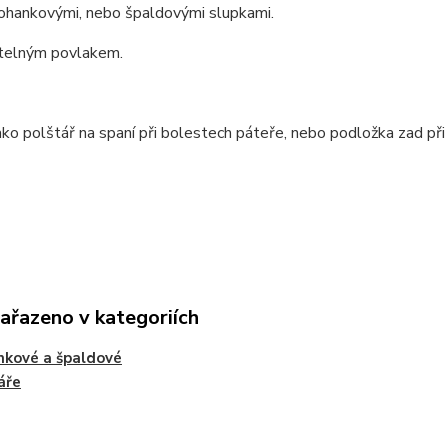
ohankovými, nebo špaldovými slupkami.
telným povlakem.
ko polštář na spaní při bolestech páteře, nebo podložka zad při 
zařazeno v kategoriích
kové a špaldové
áře