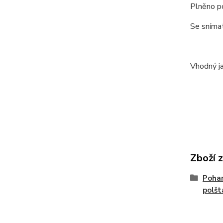
Plněno p
Se sníma
Vhodný ja
Zboží 
Pohan
polšt