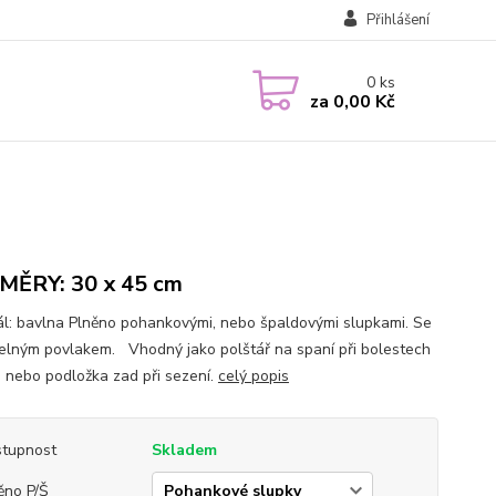
Přihlášení
0
ks
za
0,00 Kč
ĚRY: 30 x 45 cm
ál: bavlna Plněno pohankovými, nebo špaldovými slupkami. Se
elným povlakem. Vhodný jako polštář na spaní při bolestech
, nebo podložka zad při sezení.
celý popis
tupnost
Skladem
ěno P/Š