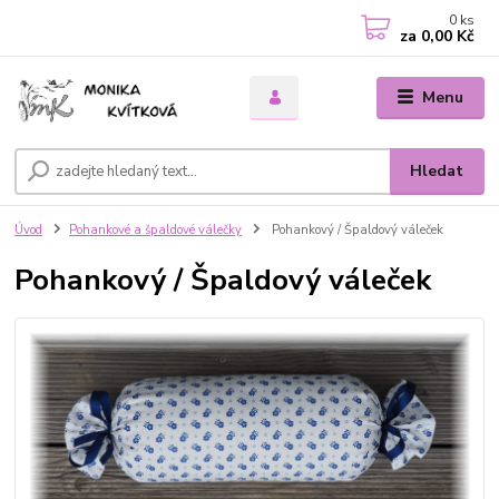
0
ks
za
0,00 Kč
Menu
Hledat
Úvod
Pohankové a špaldové válečky
Pohankový / Špaldový váleček
Pohankový / Špaldový váleček