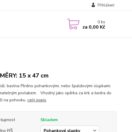
Přihlášení
0
ks
za
0,00 Kč
ĚRY: 15 x 47 cm
ál: bavlna Plněno pohankovými, nebo špaldovými slupkami.
matelným povlakem. Vhodný jako opěrka za krk a bedra do
 či na pohovku.
celý popis
tupnost
Skladem
ěno P/Š