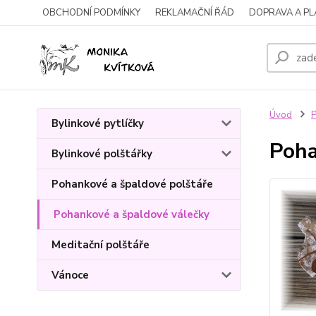
OBCHODNÍ PODMÍNKY
REKLAMAČNÍ ŘÁD
DOPRAVA A P
Úvod
P
Bylinkové pytlíčky
Poha
Bylinkové polštářky
Pohankové a špaldové polštáře
Pohankové a špaldové válečky
Meditační polštáře
Vánoce