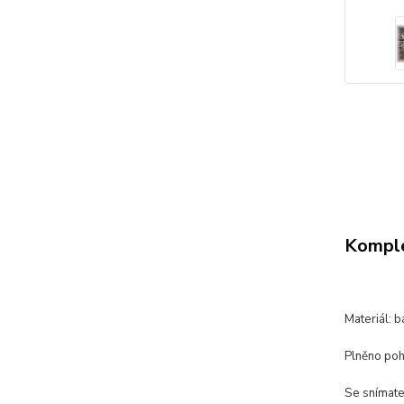
Komple
Materiál: b
Plněno poh
Se snímat