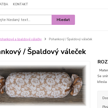
LATBA
KONTAKT
Hledat
ohankové a špaldové válečky
Pohankový / Špaldový váleček
nkový / Špaldový váleček
ROZM
Materi
Se sní
křesla
Dos
Pln