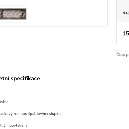
Nej
15
Číslo p
tní specifikace
avlna
ankovými, nebo špaldovými slupkami.
elným povlakem.