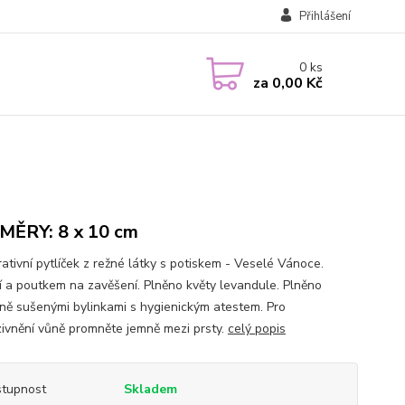
Přihlášení
0
ks
za
0,00 Kč
ĚRY: 8 x 10 cm
tivní pytlíček z režné látky s potiskem - Veselé Vánoce.
í a poutkem na zavěšení. Plněno květy levandule. Plněno
ně sušenými bylinkami s hygienickým atestem. Pro
zivnění vůně promněte jemně mezi prsty.
celý popis
tupnost
Skladem