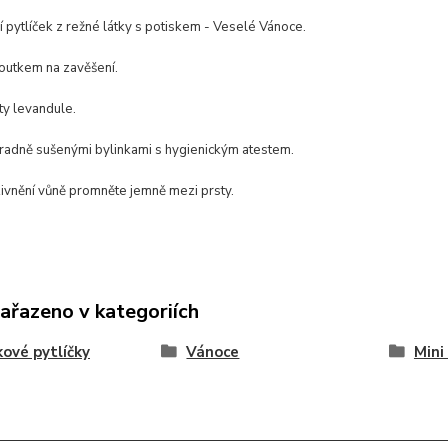
 pytlíček z režné látky s potiskem - Veselé Vánoce.
poutkem na zavěšení.
ty levandule.
radně sušenými bylinkami s hygienickým atestem.
zivnění vůně promněte jemně mezi prsty.
zařazeno v kategoriích
kové pytlíčky
Vánoce
Mini