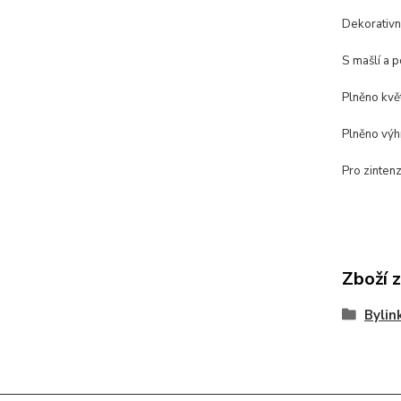
Dekorativní
S mašlí a 
Plněno kvě
Plněno výh
Pro zinten
Zboží 
Bylin