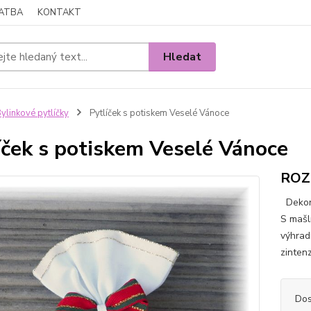
LATBA
KONTAKT
Hledat
ylinkové pytlíčky
Pytlíček s potiskem Veselé Vánoce
íček s potiskem Veselé Vánoce
ROZM
Dekora
S mašl
výhrad
zinten
Dos