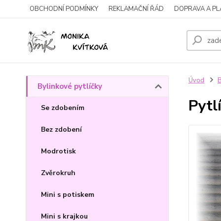
OBCHODNÍ PODMÍNKY
REKLAMAČNÍ ŘÁD
DOPRAVA A P
Úvod
B
Bylinkové pytlíčky
Pytl
Se zdobením
Bez zdobení
Modrotisk
Zvěrokruh
Mini s potiskem
Mini s krajkou