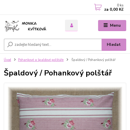
0
ks
za
0,00 Kč
Menu
Hledat
Úvod
Pohankové a špaldové polštáře
Špaldový / Pohankový polštář
Špaldový / Pohankový polštář