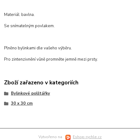
Materiál: bavlna.
Se snímatelným povlakem.
Plněno bylinkami dle vašeho výběru.
Pro zintenzivnění vůně promněte jemně mezi prsty.
Zboží zařazeno v kategoriích
Bylinkové polštářky
30 x 30 cm
Vytvořeno na
Eshop-rychle.cz