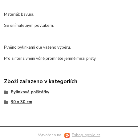
Materiál: bavlna.
Se snímatelným povlakem.
Plněno bylinkami dle vašeho výběru.
Pro zintenzivnění vůně promněte jemně mezi prsty.
Zboží zařazeno v kategoriích
Bylinkové polštářky
30 x 30 cm
Vytvořeno na
Eshop-rychle.cz