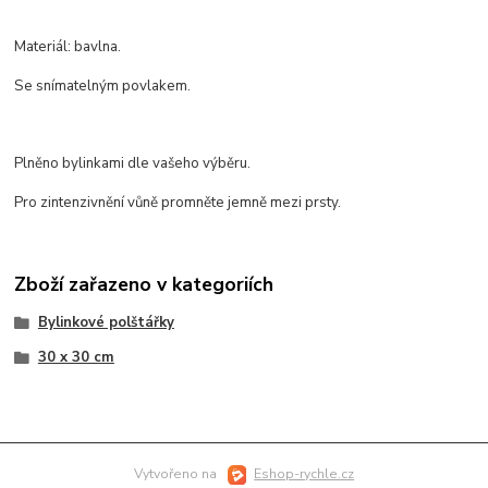
Materiál: bavlna.
Se snímatelným povlakem.
Plněno bylinkami dle vašeho výběru.
Pro zintenzivnění vůně promněte jemně mezi prsty.
Zboží zařazeno v kategoriích
Bylinkové polštářky
30 x 30 cm
Vytvořeno na
Eshop-rychle.cz