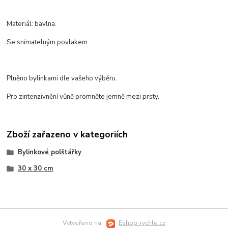
Materiál: bavlna.
Se snímatelným povlakem.
Plněno bylinkami dle vašeho výběru.
Pro zintenzivnění vůně promněte jemně mezi prsty.
Zboží zařazeno v kategoriích
Bylinkové polštářky
30 x 30 cm
Vytvořeno na
Eshop-rychle.cz