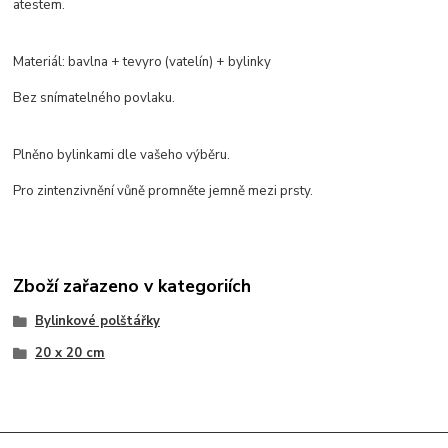
atestem.
Materiál: bavlna + tevyro (vatelín) + bylinky
Bez snímatelného povlaku.
Plněno bylinkami dle vašeho výběru.
Pro zintenzivnění vůně promněte jemně mezi prsty.
Zboží zařazeno v kategoriích
Bylinkové polštářky
20 x 20 cm