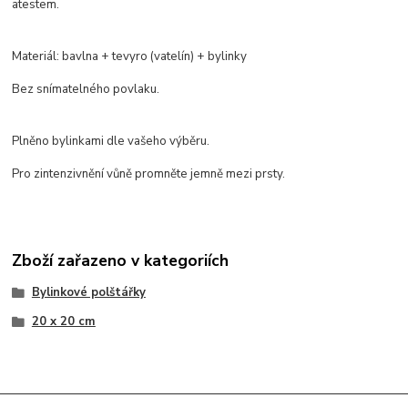
atestem.
Materiál: bavlna + tevyro (vatelín) + bylinky
Bez snímatelného povlaku.
Plněno bylinkami dle vašeho výběru.
Pro zintenzivnění vůně promněte jemně mezi prsty.
Zboží zařazeno v kategoriích
Bylinkové polštářky
20 x 20 cm