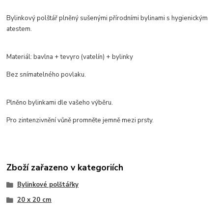
Bylinkový polštář plněný sušenými přírodními bylinami s hygienickým
atestem.
Materiál: bavlna + tevyro (vatelín) + bylinky
Bez snímatelného povlaku.
Plněno bylinkami dle vašeho výběru.
Pro zintenzivnění vůně promněte jemně mezi prsty.
Zboží zařazeno v kategoriích
Bylinkové polštářky
20 x 20 cm