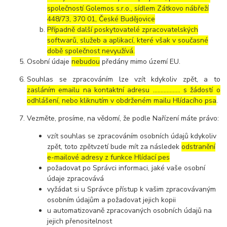
společností Golemos s.r.o., sídlem Zátkovo nábřeží
448/73, 370 01, České Budějovice
Případně další poskytovatelé zpracovatelských
softwarů, služeb a aplikací, které však v současné
době společnost nevyužívá.
Osobní údaje
nebudou
předány mimo území EU.
Souhlas se zpracováním lze vzít kdykoliv zpět, a to
zasláním emailu na kontaktní adresu ..……………. s žádostí o
odhlášení, nebo kliknutím v obdrženém mailu Hlídacího psa
.
Vezměte, prosíme, na vědomí, že podle Nařízení máte právo:
vzít souhlas se zpracováním osobních údajů kdykoliv
zpět, toto zpětvzetí bude mít za následek
odstranění
e-mailové adresy z funkce Hlídací pes
požadovat po Správci informaci, jaké vaše osobní
údaje zpracovává
vyžádat si u Správce přístup k vašim zpracovávaným
osobním údajům a požadovat jejich kopii
u automatizovaně zpracovaných osobních údajů na
jejich přenositelnost