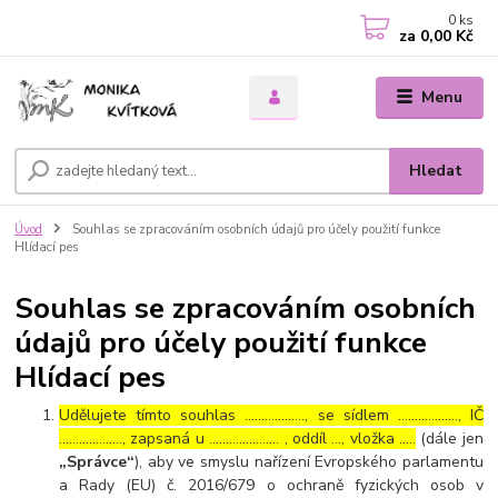
0
ks
za
0,00 Kč
Menu
Hledat
Úvod
Souhlas se zpracováním osobních údajů pro účely použití funkce
Hlídací pes
Souhlas se zpracováním osobních
údajů pro účely použití funkce
Hlídací pes
Udělujete tímto souhlas ……………..., se sídlem ………………, IČ
………………., zapsaná u ………………… , oddíl …, vložka …..
(dále jen
„Správce“
), aby ve smyslu nařízení Evropského parlamentu
a Rady (EU) č. 2016/679 o ochraně fyzických osob v