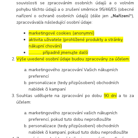
souvislosti se zpracováním osobních údajů a o volném
pohybu těchto údajů a o zrušení směrnice 95/46/ES (obecné
nařízení o ochraně osobních údajů) (dále jen
„Nařízení“
),
zpracovával/a následující osobní údaje:
marketingové cookies (anonymní)
aktivita uživatele (prohlížené produkty a stránky,
nákupní chování)
………….. případně jmenujte další
Výše uvedené osobní údaje budou zpracovány za účelem:
marketingového zpracování Vašich nákupních
preferencí
personalizace (tedy přizpůsobení) obchodních
nabídek či kampaní
Souhlas udělujete na zpracování po dobu
90 dní
a to za
účelem:
marketingového zpracování vašich nákupních
preferencí, pokud tuto dobu neprodloužíte
personalizace (tedy přizpůsobení) obchodních
nabídek či kampaní, pokud tuto dobu neprodloužíte