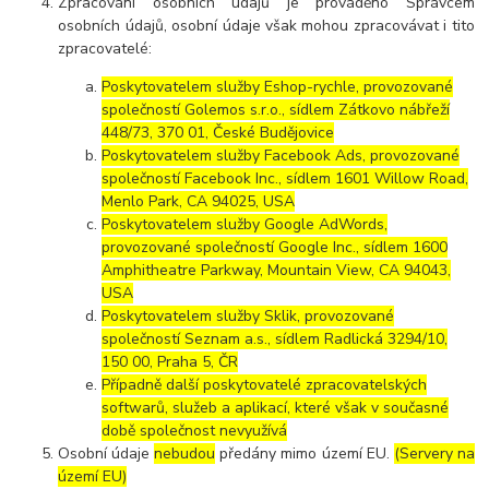
Zpracování osobních údajů je prováděno Správcem
osobních údajů, osobní údaje však mohou zpracovávat i tito
zpracovatelé:
Poskytovatelem služby Eshop-rychle, provozované
společností Golemos s.r.o., sídlem Zátkovo nábřeží
448/73, 370 01, České Budějovice
Poskytovatelem služby Facebook Ads, provozované
společností Facebook Inc., sídlem 1601 Willow Road,
Menlo Park, CA 94025, USA
Poskytovatelem služby Google AdWords,
provozované společností Google Inc., sídlem 1600
Amphitheatre Parkway, Mountain View, CA 94043,
USA
Poskytovatelem služby Sklik, provozované
společností Seznam a.s., sídlem Radlická 3294/10,
150 00, Praha 5, ČR
Případně další poskytovatelé zpracovatelských
softwarů, služeb a aplikací, které však v současné
době společnost nevyužívá
Osobní údaje
nebudou
předány mimo území EU.
(Servery na
území EU)