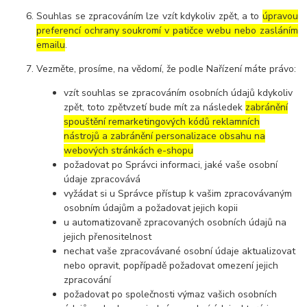
Souhlas se zpracováním lze vzít kdykoliv zpět, a to
úpravou
preferencí ochrany soukromí v patičce webu nebo zasláním
emailu
.
Vezměte, prosíme, na vědomí, že podle Nařízení máte právo:
vzít souhlas se zpracováním osobních údajů kdykoliv
zpět, toto zpětvzetí bude mít za následek
zabránění
spouštění remarketingových kódů reklamních
nástrojů a zabránění personalizace obsahu na
webových stránkách e-shopu
požadovat po Správci informaci, jaké vaše osobní
údaje zpracovává
vyžádat si u Správce přístup k vašim zpracovávaným
osobním údajům a požadovat jejich kopii
u automatizovaně zpracovaných osobních údajů na
jejich přenositelnost
nechat vaše zpracovávané osobní údaje aktualizovat
nebo opravit, popřípadě požadovat omezení jejich
zpracování
požadovat po společnosti výmaz vašich osobních