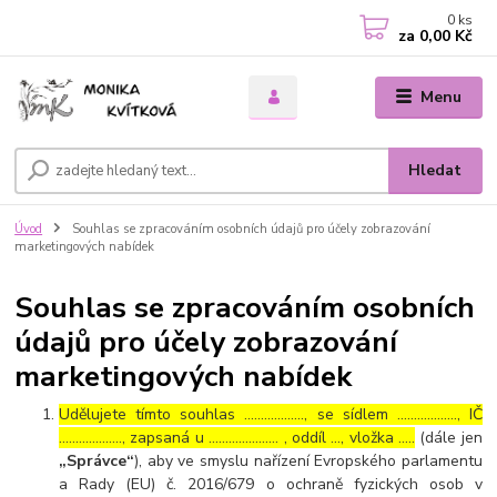
0
ks
za
0,00 Kč
Menu
Hledat
Úvod
Souhlas se zpracováním osobních údajů pro účely zobrazování
marketingových nabídek
Souhlas se zpracováním osobních
údajů pro účely zobrazování
marketingových nabídek
Udělujete tímto souhlas ……………..., se sídlem ………………, IČ
………………., zapsaná u ………………… , oddíl …, vložka …..
(dále jen
„Správce“
), aby ve smyslu nařízení Evropského parlamentu
a Rady (EU) č. 2016/679 o ochraně fyzických osob v