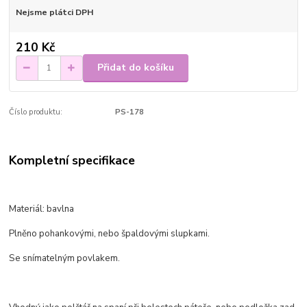
Nejsme plátci DPH
210 Kč
Přidat do košíku
Číslo produktu:
PS-178
Kompletní specifikace
Materiál: bavlna
Plněno pohankovými, nebo špaldovými slupkami.
Se snímatelným povlakem.