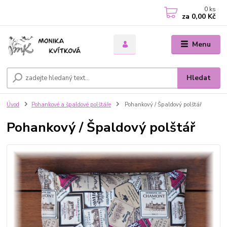
0
ks
za
0,00 Kč
Menu
Hledat
Úvod
Pohankové a špaldové polštáře
Pohankový / Špaldový polštář
Pohankový / Špaldový polštář