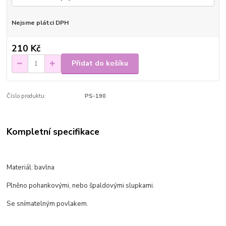
Nejsme plátci DPH
210 Kč
Přidat do košíku
Číslo produktu:
PS-190
Kompletní specifikace
Materiál: bavlna
Plněno pohankovými, nebo špaldovými slupkami.
Se snímatelným povlakem.