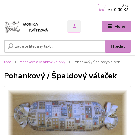
0
ks
za
0,00 Kč
Menu
Hledat
Úvod
Pohankové a špaldové válečky
Pohankový / Špaldový váleček
Pohankový / Špaldový váleček