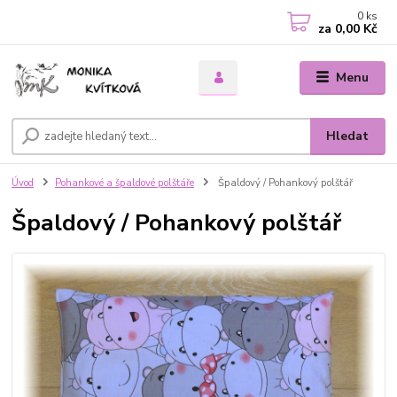
0
ks
za
0,00 Kč
Menu
Hledat
Úvod
Pohankové a špaldové polštáře
Špaldový / Pohankový polštář
Špaldový / Pohankový polštář