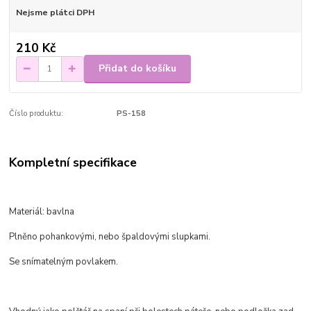
Nejsme plátci DPH
210 Kč
Přidat do košíku
Číslo produktu:
PS-158
Kompletní specifikace
Materiál: bavlna
Plněno pohankovými, nebo špaldovými slupkami.
Se snímatelným povlakem.