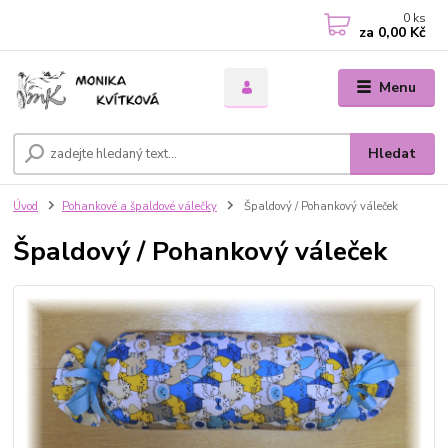
0
ks
za
0,00 Kč
Menu
Hledat
Úvod
Pohankové a špaldové válečky
Špaldový / Pohankový váleček
Špaldový / Pohankový váleček